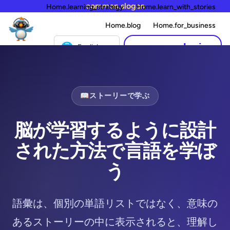
common.slogan
Home.learning_strategy
Home.learn_with_stories
Home.blog
Home.for_business
🌐
common.login
English
📖
ストーリーで学ぶ
脳が学習するように設計
された方法で言語を学ぼ
う
語彙は、個別の単語リストではなく、意味の
あるストーリーの中に表示されると、理解し