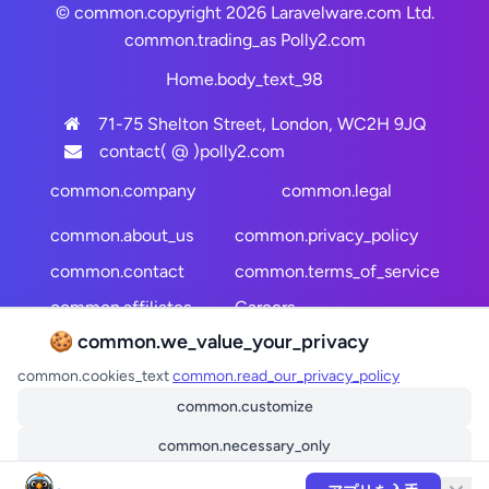
© common.copyright 2026 Laravelware.com Ltd.
common.trading_as
Polly2.com
Home.body_text_98
71-75 Shelton Street, London, WC2H 9JQ
contact( @ )polly2.com
common.company
common.legal
common.about_us
common.privacy_policy
common.contact
common.terms_of_service
common.affiliates
Careers
🍪 common.we_value_your_privacy
common.site_map
common.cookies_text
common.read_our_privacy_policy
common.follow_us
common.customize
common.necessary_only
common.accept_all