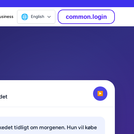
🌐
common.login
usiness
English
▶
det
rkedet tidligt om morgenen. Hun vil købe