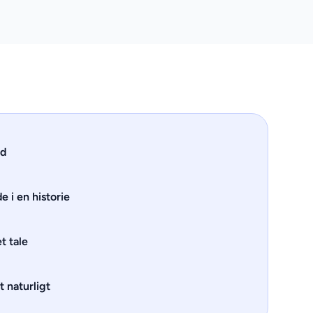
åd
e i en historie
et tale
 naturligt