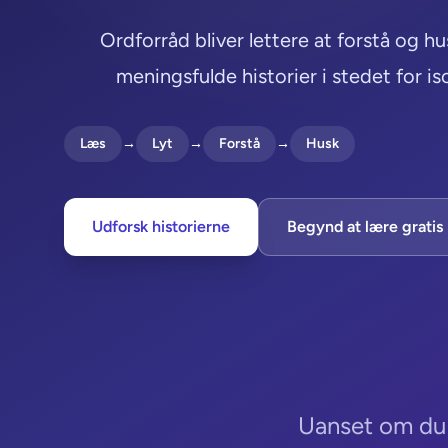
Ordforråd bliver lettere at forstå og hus
meningsfulde historier i stedet for iso
Læs
→
Lyt
→
Forstå
→
Husk
Udforsk historierne
Begynd at lære gratis
Uanset om du l