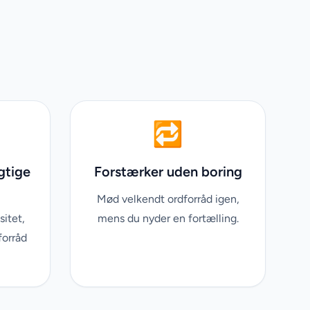
🔁
gtige
Forstærker uden boring
Mød velkendt ordforråd igen,
sitet,
mens du nyder en fortælling.
forråd