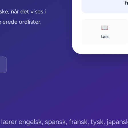
f
ke, når det vises i
lerede ordlister.
📖
Læs
ærer engelsk, spansk, fransk, tysk, japansk