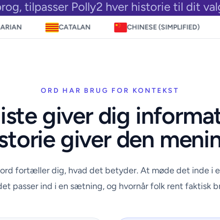
prog, tilpasser Polly2 hver historie til dit va
CATALAN
CHINESE (SIMPLIFIED)
CZECH
ORD HAR BRUG FOR KONTEKST
iste giver dig informa
storie giver den meni
 ord fortæller dig, hvad det betyder. At møde det inde i en
et passer ind i en sætning, og hvornår folk rent faktisk b