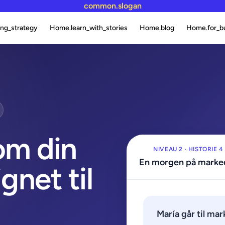
common.slogan
ng_strategy
Home.learn_with_stories
Home.blog
Home.for_b
om din
NIVEAU 2 · HISTORIE 4
En morgen på marke
gnet til
María går til ma