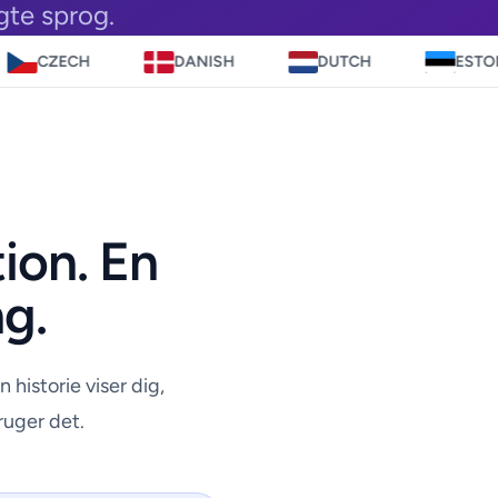
lgte sprog.
DANISH
DUTCH
ESTONIAN
tion. En
ng.
 historie viser dig,
ruger det.