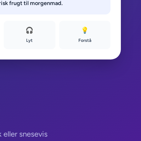
risk frugt til morgenmad.
🎧
💡
Lyt
Forstå
 eller snesevis