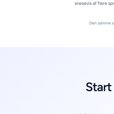
snesevis af flere sp
Den samme str
Start