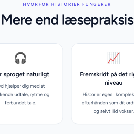
HVORFOR HISTORIER FUNGERER
Mere end læsepraksis
🎧
📈
 sproget naturligt
Fremskridt på det ri
niveau
yd hjælper dig med at
kende udtale, rytme og
Historier øges i komplek
forbundet tale.
efterhånden som dit ord
og selvtillid vokser.