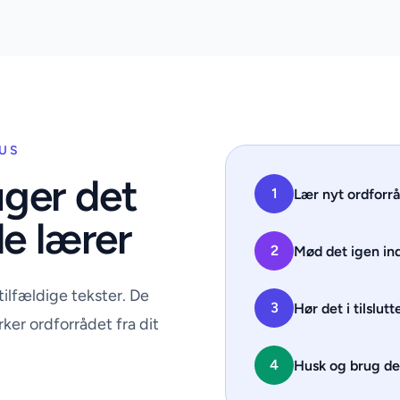
SUS
uger det
1
Lær nyt ordforr
de lærer
2
Mød det igen ind
 tilfældige tekster. De
3
Hør det i tilslutt
er ordforrådet fra dit
4
Husk og brug det