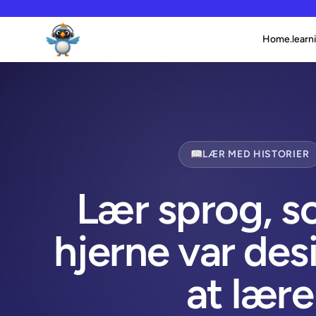
Home.learni
📖
LÆR MED HISTORIER
Lær sprog, s
hjerne var desi
at lære