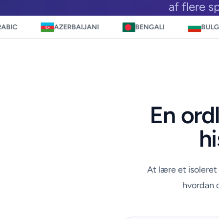
af flere s
AZERBAIJANI
BENGALI
BULGARIAN
En ordl
hi
At lære et isoleret
hvordan d