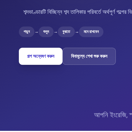
শব্দভাণ্ডারটি বিচ্ছিন্ন শব্দ তালিকার পরিবর্তে অর্থপূর্ণ গল্পে
পড়ুন
→
শুনুন
→
বুঝতে
→
মনে রাখবেন
গল্প অন্বেষণ করুন
বিনামূল্যে শেখা শুরু করুন
আপনি ইংরেজি, স্