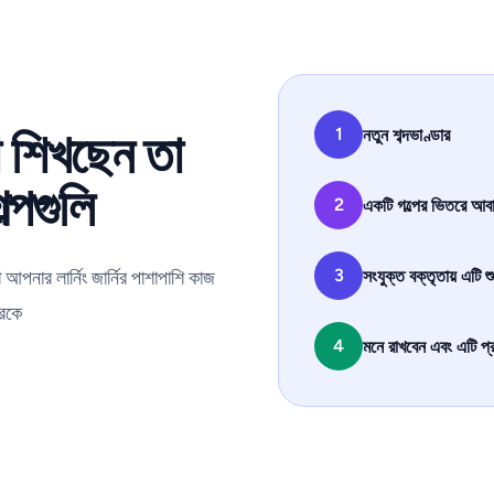
 শিখছেন তা
1
নতুন শব্দভাণ্ডার
্পগুলি
2
একটি গল্পের ভিতরে আবা
3
সংযুক্ত বক্তৃতায় এটি শু
আপনার লার্নিং জার্নির পাশাপাশি কাজ
ারকে
4
মনে রাখবেন এবং এটি প্
→