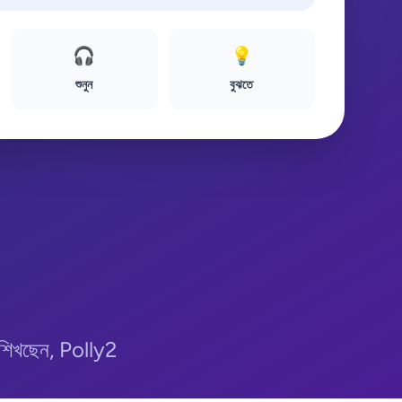
🎧
💡
শুনুন
বুঝতে
া শিখছেন, Polly2