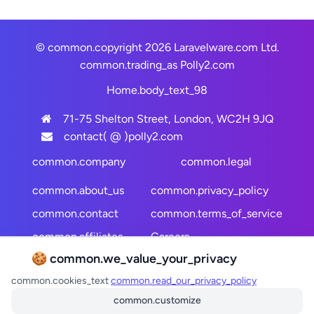
© common.copyright 2026 Laravelware.com Ltd.
common.trading_as
Polly2.com
Home.body_text_98
71-75 Shelton Street, London, WC2H 9JQ
contact( @ )polly2.com
common.company
common.legal
common.about_us
common.privacy_policy
common.contact
common.terms_of_service
common.affiliates
Careers
🍪 common.we_value_your_privacy
common.site_map
common.cookies_text
common.read_our_privacy_policy
common.follow_us
common.customize