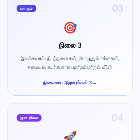
03
வளரும்
🎯
நிலை 3
இலக்கணம், நிபந்தனைகள், பொழுதுபோக்குகள்,
சமையல், கடந்த கால பதற்றம் மற்றும் வீட்டு
நிலையை ஆராயுங்கள் 3
→
04
இடைநிலை
🚀