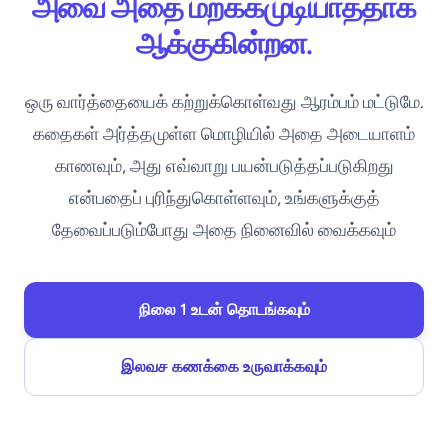
அவை அதை மறக்கமுடியாததாக
ஆக்குகின்றன.
ஒரு வார்த்தையைக் கற்றுக்கொள்வது ஆரம்பம் மட்டுமே.
கதைகள் அர்த்தமுள்ள மொழியில் அதை அடையாளம்
காணவும், அது எவ்வாறு பயன்படுத்தப்படுகிறது
என்பதைப் புரிந்துகொள்ளவும், உங்களுக்குத்
தேவைப்படும்போது அதை நினைவில் வைக்கவும்
நிலை 1 உடன் தொடங்கவும்
இலவச கணக்கை உருவாக்கவும்