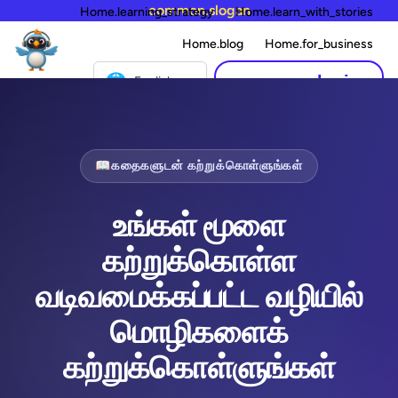
common.slogan
Home.learning_strategy
Home.learn_with_stories
Home.blog
Home.for_business
🌐
common.login
English
📖
கதைகளுடன் கற்றுக்கொள்ளுங்கள்
உங்கள் மூளை
கற்றுக்கொள்ள
வடிவமைக்கப்பட்ட வழியில்
மொழிகளைக்
கற்றுக்கொள்ளுங்கள்