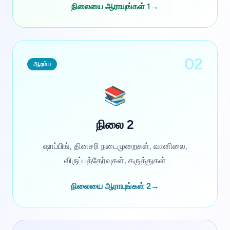
நிலையை ஆராயுங்கள் 1
→
02
ஆரம்ப
📚
நிலை 2
ஷாப்பிங், தினசரி நடைமுறைகள், வானிலை,
விருப்பத்தேர்வுகள், கருத்துகள்
நிலையை ஆராயுங்கள் 2
→