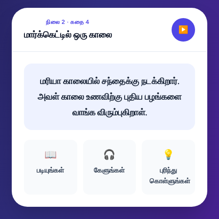
நிலை 2 · கதை 4
▶
மார்க்கெட்டில் ஒரு காலை
மரியா காலையில் சந்தைக்கு நடக்கிறார்.
அவள் காலை உணவிற்கு புதிய பழங்களை
வாங்க விரும்புகிறாள்.
📖
🎧
💡
படியுங்கள்
கேளுங்கள்
புரிந்து
கொள்ளுங்கள்