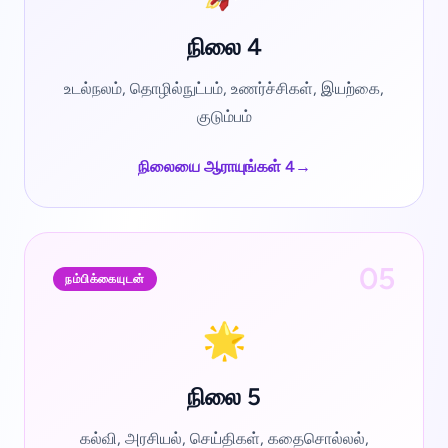
நிலை 4
உடல்நலம், தொழில்நுட்பம், உணர்ச்சிகள், இயற்கை,
குடும்பம்
நிலையை ஆராயுங்கள் 4
→
05
நம்பிக்கையுடன்
🌟
நிலை 5
கல்வி, அரசியல், செய்திகள், கதைசொல்லல்,