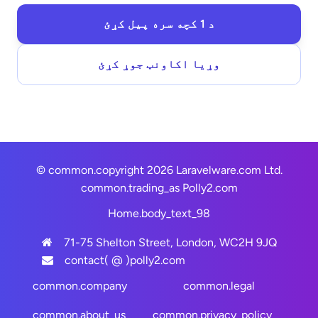
د 1 کچه سره پیل کړئ
وړیا اکاونټ جوړ کړئ
© common.copyright 2026 Laravelware.com Ltd.
common.trading_as
Polly2.com
Home.body_text_98
71-75 Shelton Street, London, WC2H 9JQ
contact( @ )polly2.com
common.company
common.legal
common.about_us
common.privacy_policy