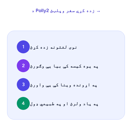
د Polly2 زده کړې سفر وپلټئ →
1
نوی لغتونه زده کړئ
2
په یوه کیسه کې بیا یې وګورئ
3
په اړونده وینا کې یې واورئ
4
په یاد ولرئ او په طبیعي ډول