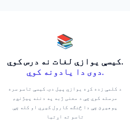
📚
کیسې یوازې لغات نه درس کوي.
دوی دا یادونه کوي.
د کلمې زده کړه یوازې پیل دی. کیسې تاسو سره
مرسته کوي چې د معنی ژبه په دننه پیژني،
پوهیږئ چې دا څنګه کارول کیږي او کله چې
تاسو ته اړتیا