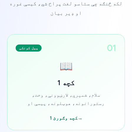
لکه څنګه چې ستاسو لغت پراخ شي، کیسې غوره
او ډیر بیان
01
پیل کونکی
📖
کچه 1
سلام، شمېرې، لارښوونې، وخت،
رستورانونه، هوټلونه، پیسې او
→
کچه وګورئ 1