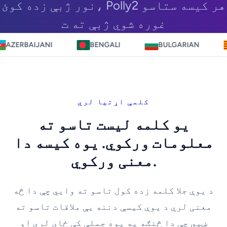
نور ژبې زده کوئ، Polly2 هر کیسه ستاسو
غوره شوي ژبې ته ت
JANI
BENGALI
BULGARIAN
CATALA
کلمې اړتیا لري
یو کلمه لیست تاسو ته
معلومات ورکوي. یوه کیسه دا
معنی ورکوي.
د یوې جلا کلمه زده کول تاسو ته وايي چې دا څه
معنی لري د یوې کیسې دننه یې ملاقات تاسو ته
ښیي چې دا څنګه په یوه جملې کې ځای لري او