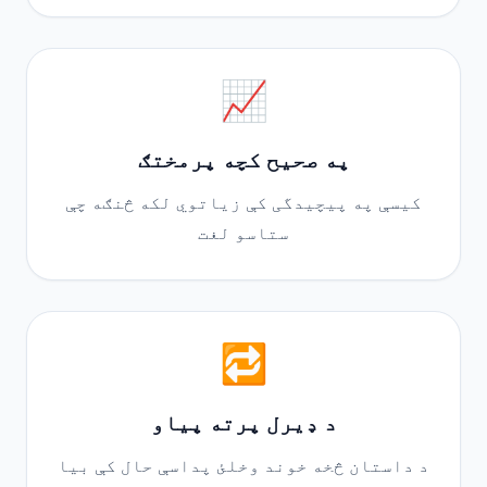
📈
په صحیح کچه پرمختګ
کیسې په پیچیدگی کې زیاتوي لکه څنګه چې
ستاسو لغت
🔁
د ډیرل پرته پیاو
د داستان څخه خوند وخلئ پداسې حال کې بیا