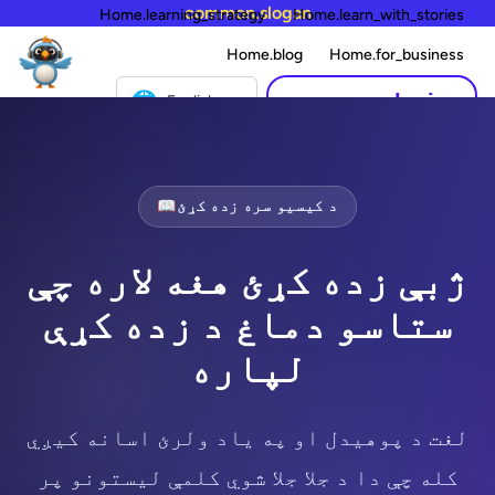
common.slogan
Home.learning_strategy
Home.learn_with_stories
Home.blog
Home.for_business
🌐
common.login
English
د کیسیو سره زده کړئ
📖
ژبې زده کړئ هغه لاره چې
ستاسو دماغ د زده کړې
لپاره
لغت د پوهیدل او په یاد ولرئ اسانه کیږي
کله چې دا د جلا جلا شوي کلمې لیستونو پر