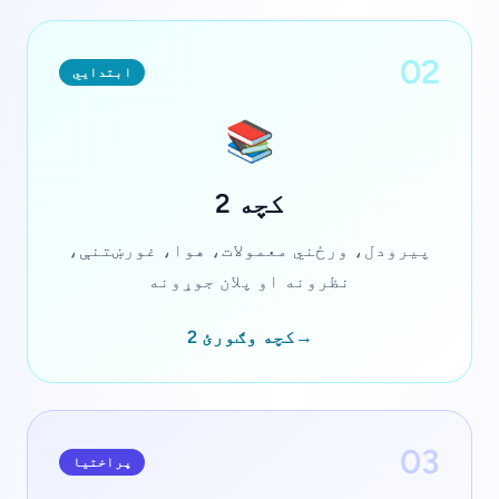
02
ابتدايي
📚
کچه 2
پیرودل، ورځني معمولات، هوا، غورښتنې،
نظرونه او پلان جوړونه
→
کچه وګورئ 2
03
پراختیا