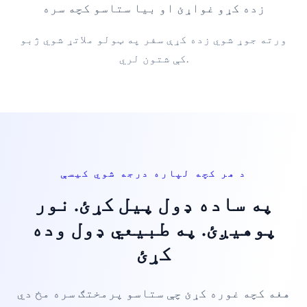
زده کړو غواړئ او بیا ستاسو کچه سره
ورته جوړ شوي زده کړې سفر په ټولو ملاتړ شوي ژبو
کې شتون لري.
د هر کچه لپاره درجه شوي کیسې
په ساده ډول پیل کړئ. نور
پوهیږئ. په طبیعي ډول وده
کړئ
هغه کچه غوره کړئ چې ستاسو پرمختګ سره مخ دي