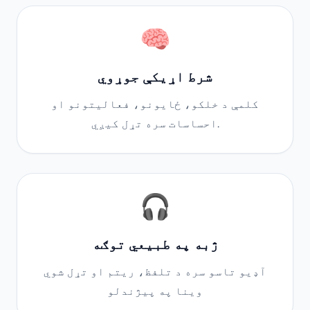
🧠
شرط اړیکې جوړوي
کلمې د خلکو، ځایونو، فعالیتونو او
احساسات سره تړل کیږي.
🎧
ژبه په طبیعي توګه
آډیو تاسو سره د تلفظ، ریتم او تړل شوي
وینا په پیژندلو