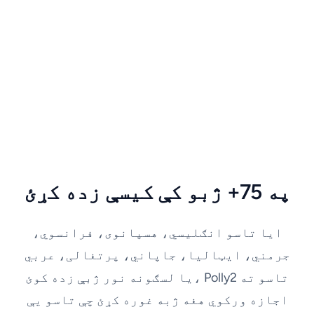
په 75+ ژبو کې کیسې زده کړئ
ایا تاسو انګلیسي، هسپانوی، فرانسوي،
جرمني، ایټالیا، جاپاني، پرتغالی، عربي
یا لسګونه نور ژبې زده کوئ، Polly2 تاسو ته
اجازه ورکوي هغه ژبه غوره کړئ چې تاسو یې