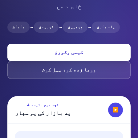
ځای د مع
یاد ولرئ
→
پوهیږئ
→
غوریدئ
→
ولولئ
کیسې وګورئ
وړیا زده کړه پیل کړئ
کچه دوم · کیسه 4
▶
په بازار کې یو سهار