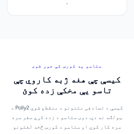
د
ستاسو په کورس کې جوړ شوی
کیسې چې هغه ژبه کاروي چې
تاسو یې مخکې زده کوئ
د Polly2 کیسې د تصادفی متنونو د منقطع شوي
ټولګه نه دي. دوی ستاسو د زده کړې سفر سره
سره کار کوي او ستاسو د کورس څخه لغتونو