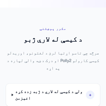
مکرر پوښتنې
د کیسې له لارې ژبو
هرڅه چې تاسو اړتیا لرئ د لغتونو، اوریدلو
او درک د ښه والې لپاره د Polly2 کیسې کارولو
په اړه
ولې د کیسې له لارې د ژبه زده کړه
+
اغیزمن