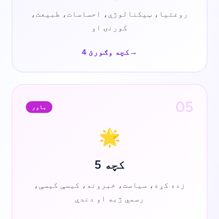
روغتیا، ټیکنالوژي، احساسات، طبیعت،
کورنۍ او
→
کچه وګورئ 4
05
باور
🌟
کچه 5
زده کړه، سیاست، خبرونه، کیسې کیسې،
رسمي ژبه او دندې