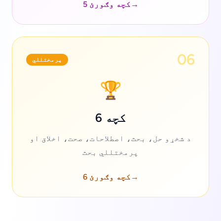
→
کچه وګورئ 5
06
پرمختللي
🏆
کچه 6
د شخړو حل، بحث، اصطلاحات، صحت، اخلاق او
پرمختللي بحث
→
کچه وګورئ 6