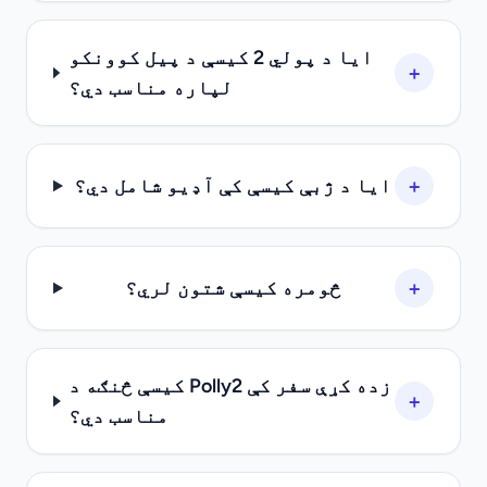
ایا د پولي 2 کیسې د پیل کوونکو
+
لپاره مناسب دي؟
+
ایا د ژبې کیسې کې آډیو شامل دي؟
+
څومره کیسې شتون لري؟
کیسې څنګه د Polly2 زده کړې سفر کې
+
مناسب دي؟