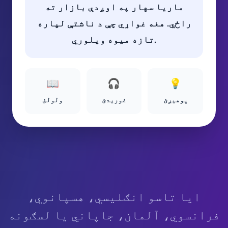
ماریا سهار په اوږدې بازار ته
راځي. هغه غواړي چې د ناشتې لپاره
تازه میوه وپلوري.
📖
🎧
💡
پوهیږئ
غوریدئ
ولولئ
ایا تاسو انګلیسي، هسپانوي،
فرانسوي، آلمان، جاپاني یا لسګونه