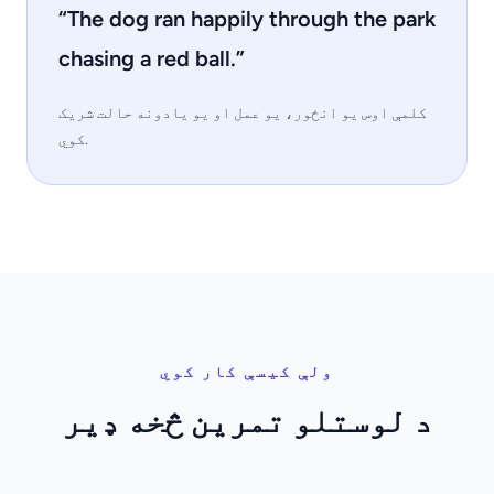
“The dog ran happily through the park
chasing a red ball.”
کلمې اوس یو انځور، یو عمل او یو یادونه حالت شریک
کوي.
ولې کیسې کار کوي
د لوستلو تمرین څخه ډیر