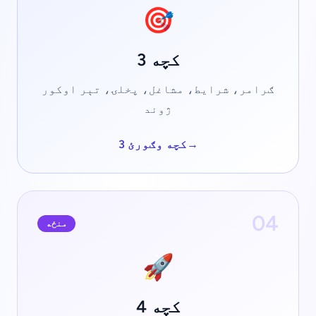
🎯
کچه 3
ګرامر، شرایط، مشاغل، پخلۍ، تېر اوکور
ژوند
→
کچه وګورئ 3
04
منځه
🚀
کچه 4