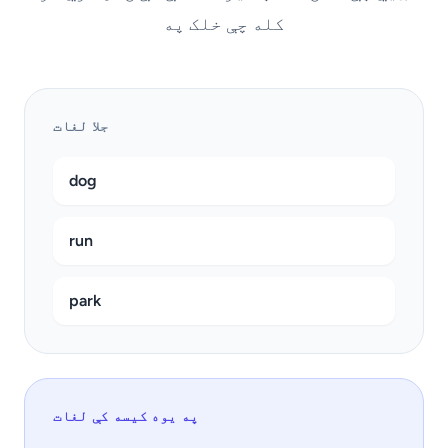
کله چې خلک په
جلا لغات
dog
run
park
په یوه کیسه کې لغات