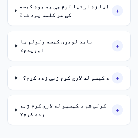
ایا زه اړتیا لرم چې په یوه کیسه
+
کې هر کلمه پوه شم؟
باید لومړی کیسه ولولم یا
+
اوریدم؟
+
د کیسو له لارې کوم ژبې زده کړم؟
کولی شم د کیسیو له لارې کوم ژبه
+
زده کړم؟