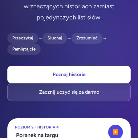
w znaczących historiach zamiast
pojedynczych list słów.
Przeczytaj
→
Słuchaj
→
Zrozumieć
→
Pamiętajcie
Poznaj historie
Zacznij uczyć się za darmo
POZIOM 2 · HISTORIA 4
▶
Poranek na targu