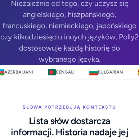
Niezależnie od tego, czy uczysz się
angielskiego, hiszpańskiego,
francuskiego, niemieckiego, japońskiego
czy kilkudziesięciu innych języków, Polly2
dostosowuje każdą historię do
wybranego języka.
ANI
BENGALI
BULGARIAN
CATALA
SŁOWA POTRZEBUJĄ KONTEKSTU
Lista słów dostarcza
informacji. Historia nadaje jej