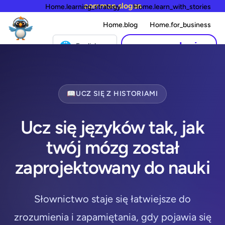
common.slogan
Home.learning_strategy
Home.learn_with_stories
Home.blog
Home.for_business
🌐
common.login
English
📖
UCZ SIĘ Z HISTORIAMI
Ucz się języków tak, jak
twój mózg został
zaprojektowany do nauki
Słownictwo staje się łatwiejsze do
zrozumienia i zapamiętania, gdy pojawia się