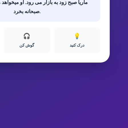
ماریا صبح زود به بازار می رود. او میخواهد م
صبحانه بخرد.
🎧
💡
درک کنید
گوش کن