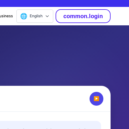
🌐
common.login
usiness
English
▶