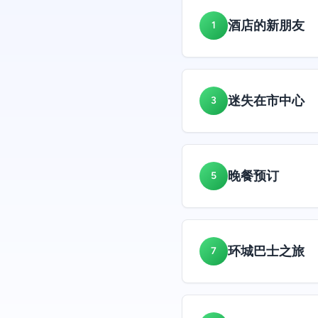
酒店的新朋友
1
迷失在市中心
3
晚餐预订
5
环城巴士之旅
7