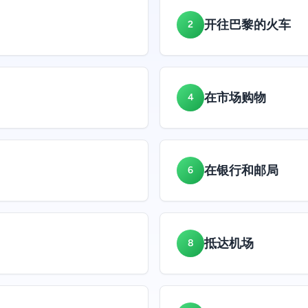
开往巴黎的火车
2
在市场购物
4
在银行和邮局
6
抵达机场
8