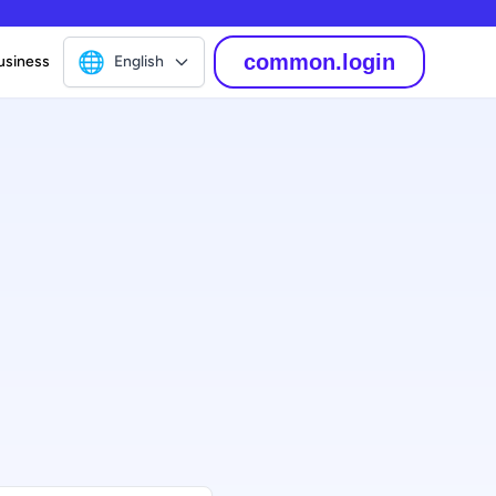
🌐
common.login
usiness
English