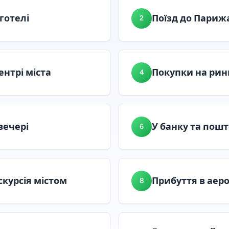
готелі
Поїзд до Париж
2
ентрі міста
Покупки на рин
4
вечері
У банку та пошт
6
скурсія містом
Прибуття в аер
8