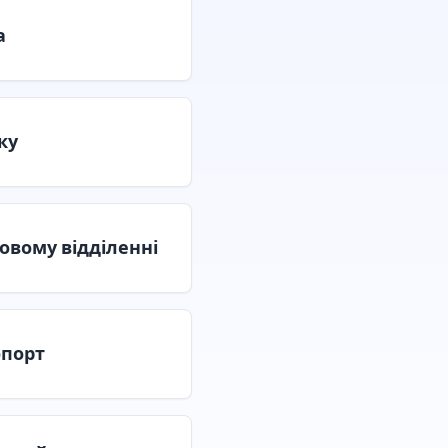
а
ку
овому відділенні
опорт