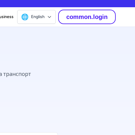
🌐
common.login
usiness
English
та транспорт