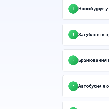
Новий друг у 
1
Загублені в ц
3
Бронювання 
5
Автобусна ек
7