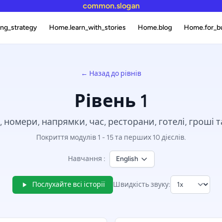
common.slogan
ng_strategy
Home.learn_with_stories
Home.blog
Home.for_b
← Назад до рівнів
Рівень 1
 номери, напрямки, час, ресторани, готелі, гроші 
Покриття модулів 1 - 15 та перших 10 дієслів.
Навчання :
English
Послухайте всі історії
Швидкість звуку: