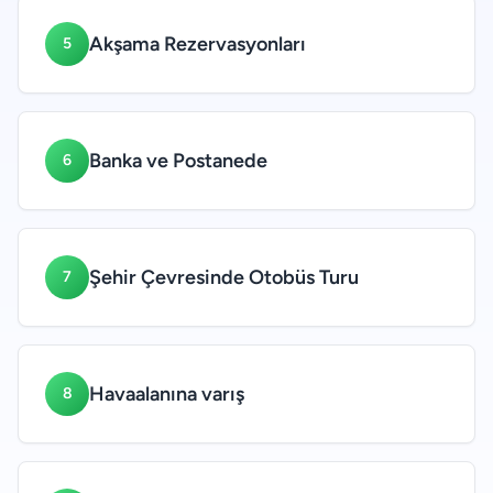
Akşama Rezervasyonları
5
Banka ve Postanede
6
Şehir Çevresinde Otobüs Turu
7
Havaalanına varış
8