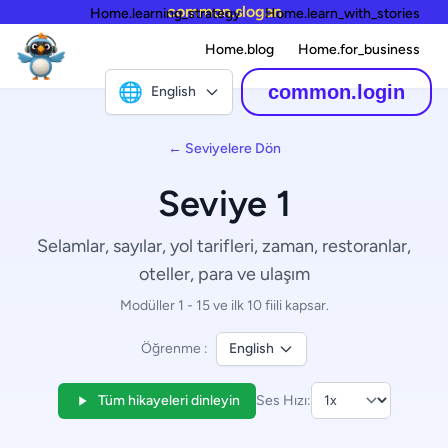
common.slogan
Home.learning_strategy
Home.learn_with_stories
Home.blog
Home.for_business
🌐
common.login
English
← Seviyelere Dön
Seviye 1
Selamlar, sayılar, yol tarifleri, zaman, restoranlar,
oteller, para ve ulaşım
Modüller 1 - 15 ve ilk 10 fiili kapsar.
Öğrenme :
English
Tüm hikayeleri dinleyin
Ses Hızı: