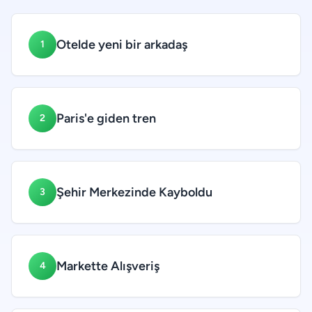
Otelde yeni bir arkadaş
1
Paris'e giden tren
2
Şehir Merkezinde Kayboldu
3
Markette Alışveriş
4