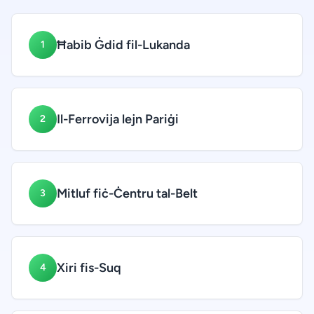
Ħabib Ġdid fil-Lukanda
1
Il-Ferrovija lejn Pariġi
2
Mitluf fiċ-Ċentru tal-Belt
3
Xiri fis-Suq
4