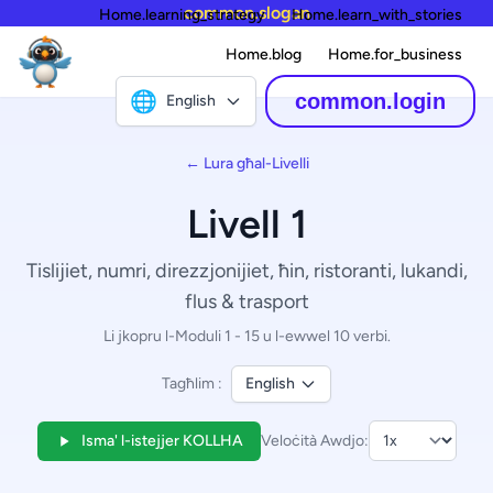
common.slogan
Home.learning_strategy
Home.learn_with_stories
Home.blog
Home.for_business
🌐
common.login
English
← Lura għal-Livelli
Livell 1
Tislijiet, numri, direzzjonijiet, ħin, ristoranti, lukandi,
flus & trasport
Li jkopru l-Moduli 1 - 15 u l-ewwel 10 verbi.
Tagħlim :
English
Isma' l-istejjer KOLLHA
Veloċità Awdjo: