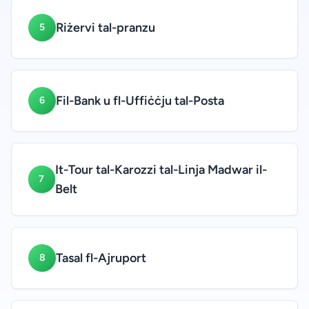
Riżervi tal-pranzu
5
Fil-Bank u fl-Uffiċċju tal-Posta
6
It-Tour tal-Karozzi tal-Linja Madwar il-
7
Belt
Tasal fl-Ajruport
8